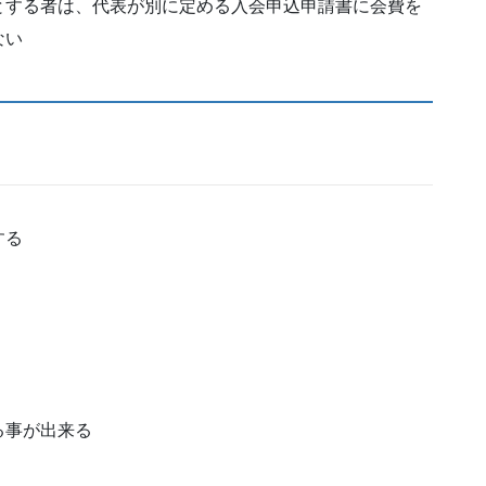
とする者は、代表が別に定める入会申込申請書に会費を
ない
する
る事が出来る