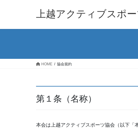
コ
ナ
ン
ビ
上越アクティブスポー
テ
ゲ
ン
ー
ツ
シ
へ
ョ
ス
ン
キ
に
ッ
移
HOME
協会規約
プ
動
第１条（名称）
本会は上越アクティブスポーツ協会（以下「