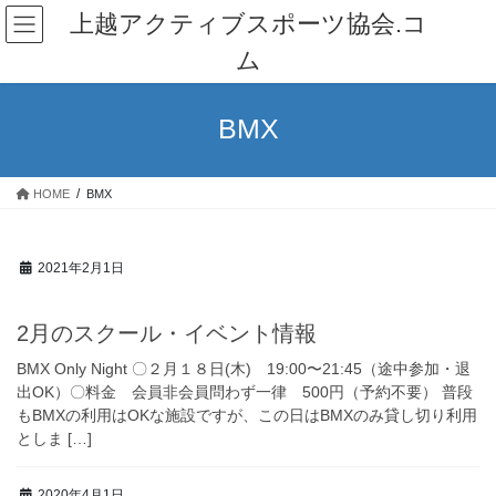
コ
ナ
上越アクティブスポーツ協会.コ
ン
ビ
ム
テ
ゲ
ン
ー
ツ
シ
BMX
へ
ョ
ス
ン
キ
に
HOME
BMX
ッ
移
プ
動
2021年2月1日
お知らせ
2月のスクール・イベント情報
BMX Only Night 〇２月１８日(木) 19:00〜21:45（途中参加・退
出OK）〇料金 会員非会員問わず一律 500円（予約不要） 普段
もBMXの利用はOKな施設ですが、この日はBMXのみ貸し切り利用
としま […]
2020年4月1日